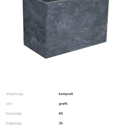
alapanyag
kompozit
szín
grafit
hosszúság
60
magasság
35