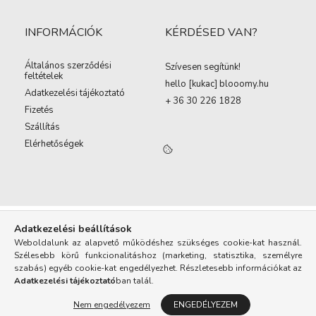
INFORMÁCIÓK
KÉRDÉSED VAN?
Általános szerződési
Szívesen segítünk!
feltételek
hello [kukac
]
blooomy.hu
Adatkezelési tájékoztató
+ 36 30 226 1828
Fizetés
Szállítás
Elérhetőségek
Adatkezelési beállítások
Weboldalunk az alapvető működéshez szükséges cookie-kat használ.
Szélesebb körű funkcionalitáshoz (marketing, statisztika, személyre
szabás) egyéb cookie-kat engedélyezhet. Részletesebb információkat az
Adatkezelési tájékoztató
ban talál.
Nem engedélyezem
ENGEDÉLYEZEM