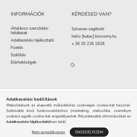
INFORMÁCIÓK
KÉRDÉSED VAN?
Általános szerződési
Szívesen segítünk!
feltételek
hello [kukac
]
blooomy.hu
Adatkezelési tájékoztató
+ 36 30 226 1828
Fizetés
Szállítás
Elérhetőségek
Adatkezelési beállítások
Weboldalunk az alapvető működéshez szükséges cookie-kat használ.
Szélesebb körű funkcionalitáshoz (marketing, statisztika, személyre
szabás) egyéb cookie-kat engedélyezhet. Részletesebb információkat az
Adatkezelési tájékoztató
ban talál.
Nem engedélyezem
ENGEDÉLYEZEM