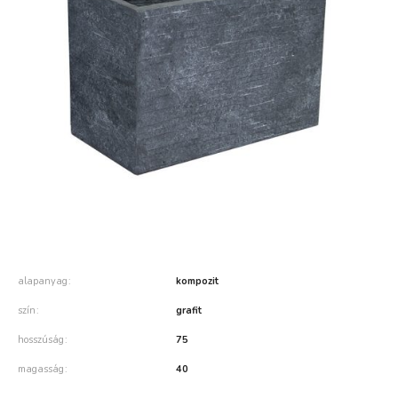
alapanyag
kompozit
szín
grafit
hosszúság
75
magasság
40