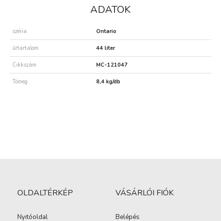
ADATOK
széria
Ontario
űrtartalom
44 liter
Cikkszám
MC-121047
Tömeg
8,4 kg/db
OLDALTÉRKÉP
VÁSÁRLÓI FIÓK
Nyitóoldal
Belépés