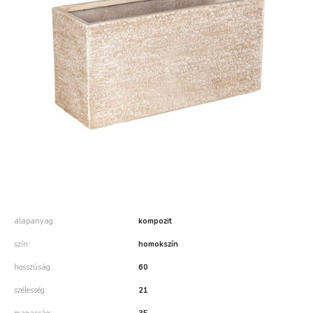
alapanyag
kompozit
szín
homokszín
hosszúság
60
szélesség
21