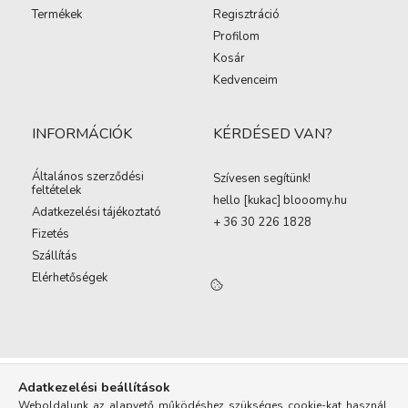
Termékek
Regisztráció
Profilom
Kosár
Kedvenceim
INFORMÁCIÓK
KÉRDÉSED VAN?
Általános szerződési
Szívesen segítünk!
feltételek
hello [kukac
]
blooomy.hu
Adatkezelési tájékoztató
+ 36 30 226 1828
Fizetés
Szállítás
Elérhetőségek
Adatkezelési beállítások
Weboldalunk az alapvető működéshez szükséges cookie-kat használ.