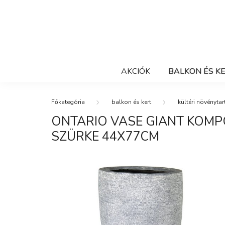
AKCIÓK
BALKON ÉS K
balkon és kert
kültéri növénytar
ONTARIO VASE GIANT KOM
SZÜRKE 44X77CM