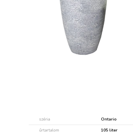
széria
Ontario
űrtartalom
105 liter