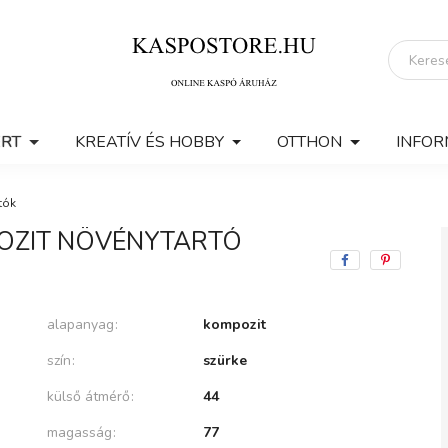
ERT
KREATÍV ÉS HOBBY
OTTHON
INFOR
tók
POZIT NÖVÉNYTARTÓ
alapanyag
kompozit
szín
szürke
külső átmérő
44
magasság
77