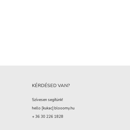
KÉRDÉSED VAN?
Szívesen segítünk!
hello [kukac
]
blooomy.hu
+ 36 30 226 1828