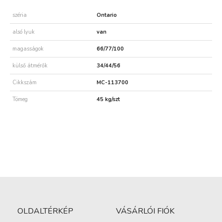
széria
Ontario
alsó lyuk
van
magasságok
66/77/100
külső átmérők
34/44/56
Cikkszám
MC-113700
Tömeg
45 kg/szt
OLDALTÉRKÉP
VÁSÁRLÓI FIÓK