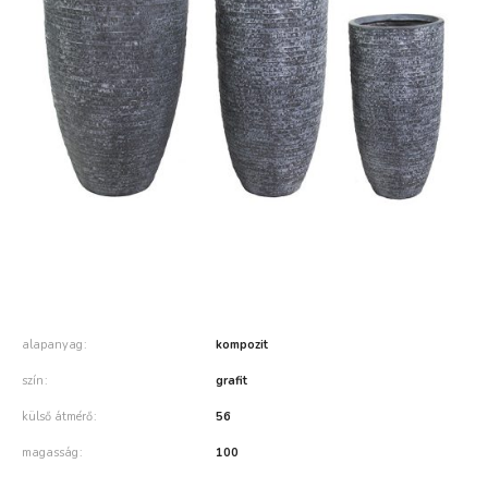
alapanyag
kompozit
szín
grafit
külső átmérő
56
magasság
100