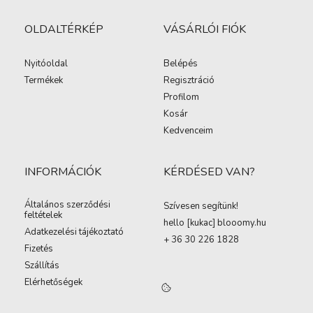
OLDALTÉRKÉP
VÁSÁRLÓI FIÓK
Nyitóoldal
Belépés
Termékek
Regisztráció
Profilom
Kosár
Kedvenceim
INFORMÁCIÓK
KÉRDÉSED VAN?
Általános szerződési
Szívesen segítünk!
feltételek
hello [kukac
]
blooomy.hu
Adatkezelési tájékoztató
+ 36 30 226 1828
Fizetés
Szállítás
Elérhetőségek