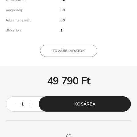
belső átmérő
34
magasság
50
teljes magasság
50
db/karton
1
TOVÁBBI ADATOK
49 790
Ft
KOSÁRBA