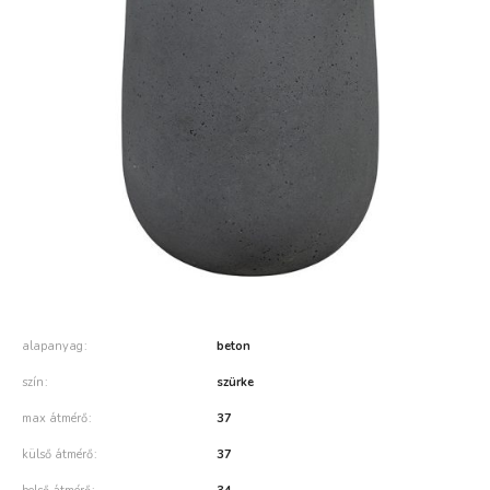
alapanyag
beton
szín
szürke
max átmérő
37
külső átmérő
37