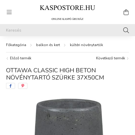
balkon és kert
kültéri növénytartók
Előző termék
Következő termék
OTTAWA CLASSIC HIGH BETON
NÖVÉNYTARTÓ SZÜRKE 37X50CM