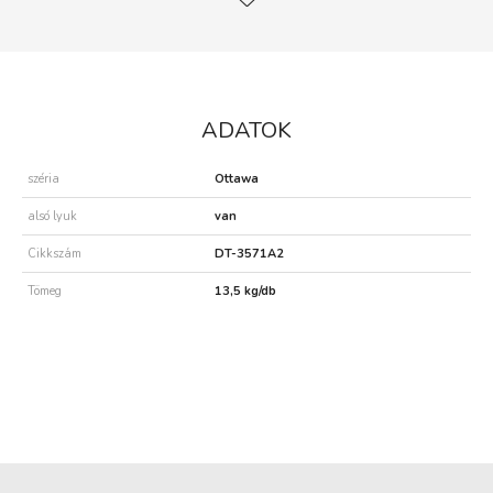
ADATOK
széria
Ottawa
alsó lyuk
van
Cikkszám
DT-3571A2
Tömeg
13,5 kg/db