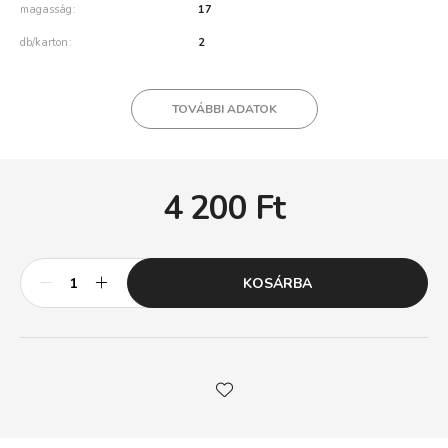
magasság
17
db/karton
2
TOVÁBBI ADATOK
4 200
Ft
KOSÁRBA