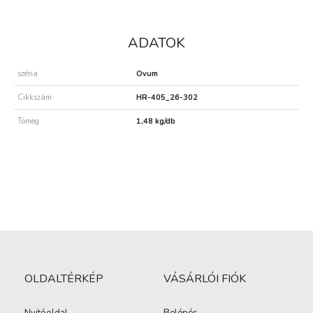
ADATOK
széria
Ovum
Cikkszám
HR-405_26-302
Tömeg
1,48 kg/db
OLDALTÉRKÉP
VÁSÁRLÓI FIÓK