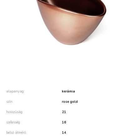
alapanyag
kerámia
szín
rose gold
hosszúság
21
szélesség
16
belső átmérő
14