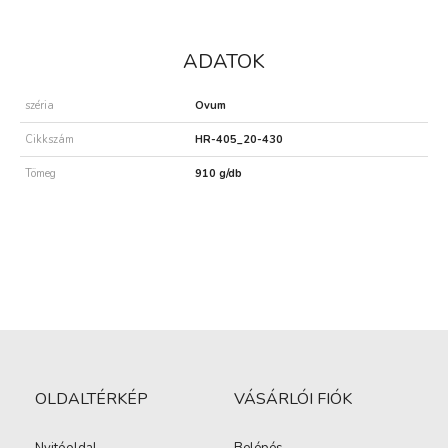
ADATOK
széria
Ovum
Cikkszám
HR-405_20-430
Tömeg
910 g/db
OLDALTÉRKÉP
VÁSÁRLÓI FIÓK