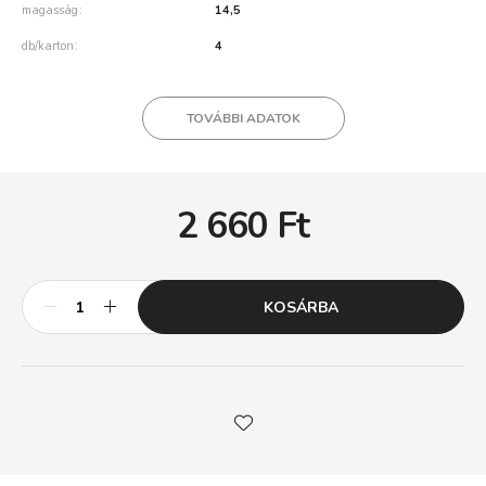
magasság
14,5
db/karton
4
TOVÁBBI ADATOK
2 660
Ft
KOSÁRBA