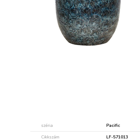
széria
Pacific
Cikkszám
LF-571013