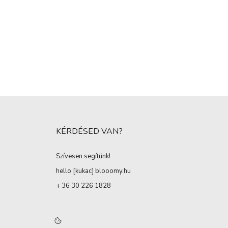
KÉRDÉSED VAN?
Szívesen segítünk!
hello [kukac
]
blooomy.hu
+ 36 30 226 1828