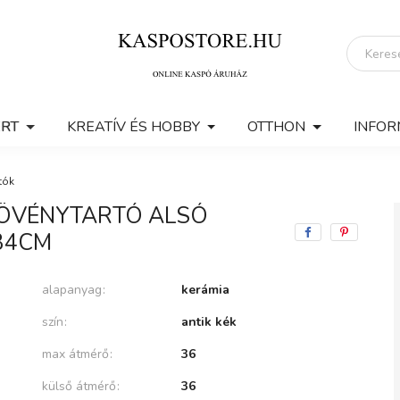
ERT
KREATÍV ÉS HOBBY
OTTHON
INFOR
tók
 NÖVÉNYTARTÓ ALSÓ
X34CM
alapanyag
kerámia
szín
antik kék
max átmérő
36
külső átmérő
36