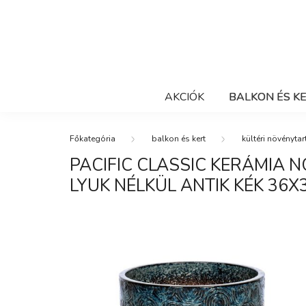
AKCIÓK
BALKON ÉS K
balkon és kert
kültéri növénytar
PACIFIC CLASSIC KERÁMIA
LYUK NÉLKÜL ANTIK KÉK 36