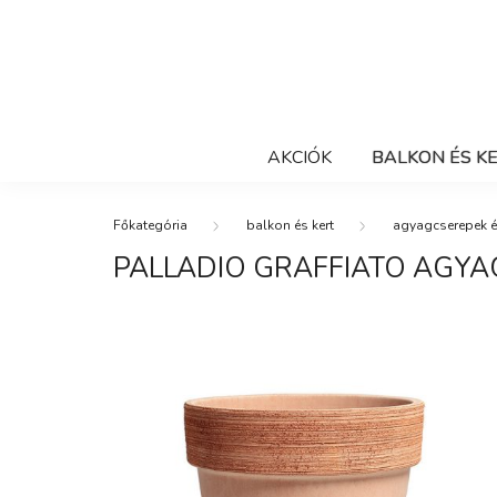
AKCIÓK
BALKON ÉS K
balkon és kert
agyagcserepek é
PALLADIO GRAFFIATO AGYA