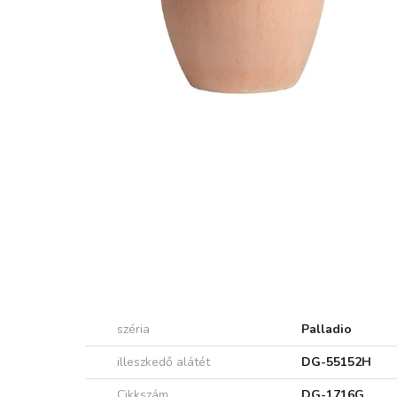
széria
Palladio
illeszkedő alátét
DG-55152H
Cikkszám
DG-1716G