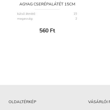
AGYAG CSERÉPALÁTÉT 15CM
külső átmérő:
15
magasság:
2
560
Ft
OLDALTÉRKÉP
VÁSÁRLÓI 