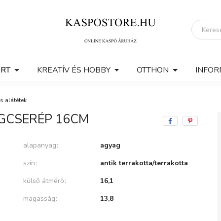
ERT
KREATÍV ÉS HOBBY
OTTHON
INFOR
s alátétek
GCSERÉP 16CM
alapanyag
agyag
szín
antik terrakotta/terrakotta
külső átmérő
16,1
magasság
13,8