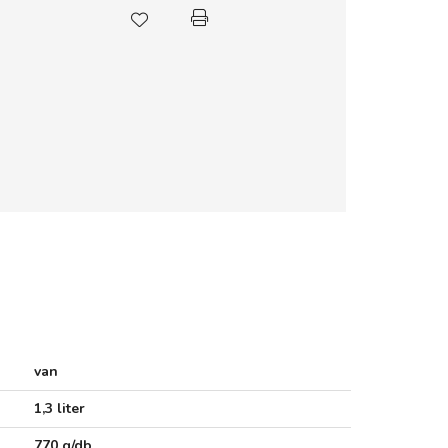
van
1,3 liter
770 g/db