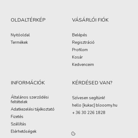
OLDALTÉRKÉP
VÁSÁRLÓI FIÓK
Nyitóoldal
Belépés
Termékek
Regisztráció
Profilom
Kosár
Kedvenceim
INFORMÁCIÓK
KÉRDÉSED VAN?
Általános szerződési
Szívesen segítünk!
feltételek
hello [kukac
]
blooomy.hu
Adatkezelési tájékoztató
+ 36 30 226 1828
Fizetés
Szállítás
Elérhetőségek