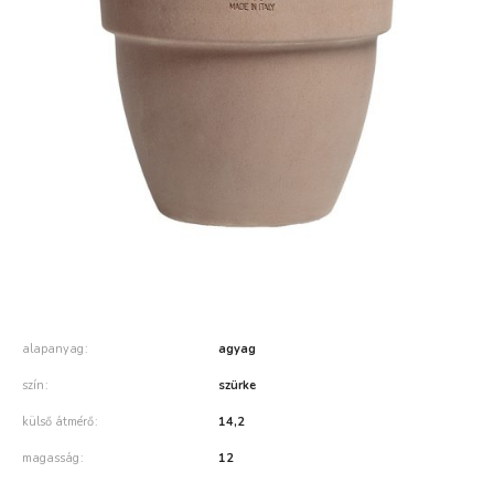
alapanyag
agyag
szín
szürke
külső átmérő
14,2
magasság
12