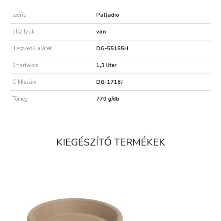
széria
Palladio
alsó lyuk
van
illeszkedő alátét
DG-55155H
űrtartalom
1,3 liter
Cikkszám
DG-1716J
Tömeg
770 g/db
KIEGÉSZÍTŐ TERMÉKEK