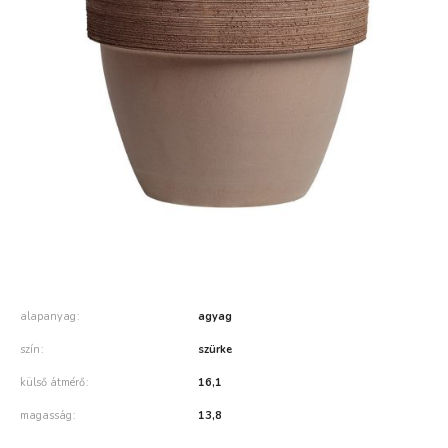
alapanyag
agyag
szín
szürke
külső átmérő
16,1
magasság
13,8