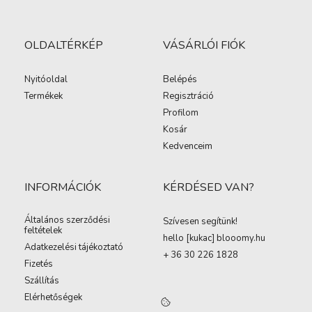
OLDALTÉRKÉP
VÁSÁRLÓI FIÓK
Nyitóoldal
Belépés
Termékek
Regisztráció
Profilom
Kosár
Kedvenceim
INFORMÁCIÓK
KÉRDÉSED VAN?
Általános szerződési
Szívesen segítünk!
feltételek
hello [kukac
]
blooomy.hu
Adatkezelési tájékoztató
+ 36 30 226 1828
Fizetés
Szállítás
Elérhetőségek