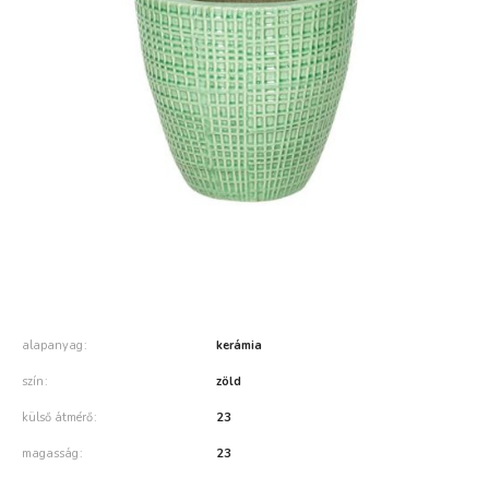
alapanyag
kerámia
szín
zöld
külső átmérő
23
magasság
23