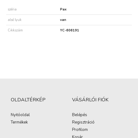
széria
Pax
alsó lyuk
van
Cikkszám
YC-606191
OLDALTÉRKÉP
VÁSÁRLÓI FIÓK
Nyitóoldal
Belépés
Termékek
Regisztráció
Profilom
Kosár