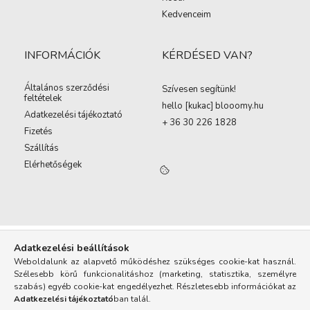
Kedvenceim
INFORMÁCIÓK
KÉRDÉSED VAN?
Általános szerződési
Szívesen segítünk!
feltételek
hello [kukac
]
blooomy.hu
Adatkezelési tájékoztató
+ 36 30 226 1828
Fizetés
Szállítás
Elérhetőségek
Adatkezelési beállítások
Weboldalunk az alapvető működéshez szükséges cookie-kat használ.
Szélesebb körű funkcionalitáshoz (marketing, statisztika, személyre
szabás) egyéb cookie-kat engedélyezhet. Részletesebb információkat az
Adatkezelési tájékoztató
ban talál.