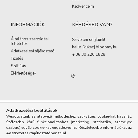
Kedvenceim
INFORMÁCIÓK
KÉRDÉSED VAN?
Általános szerződési
Szívesen segítünk!
feltételek
hello [kukac
]
blooomy.hu
Adatkezelési tájékoztató
+ 36 30 226 1828
Fizetés
Szállítás
Elérhetőségek
Adatkezelési beállítások
Weboldalunk az alapvető működéshez szükséges cookie-kat használ.
Szélesebb körű funkcionalitáshoz (marketing, statisztika, személyre
szabás) egyéb cookie-kat engedélyezhet. Részletesebb információkat az
Adatkezelési tájékoztató
ban talál.