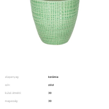
alapanyag
kerámia
szín
zöld
külső átmérő
30
magasság
30