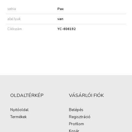
széria
Pax
alsó lyuk
van
Cikkszám
YC-606192
OLDALTÉRKÉP
VÁSÁRLÓI FIÓK
Nyitóoldal
Belépés
Termékek
Regisztráció
Profilom
Kosár