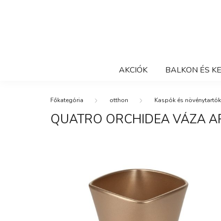
AKCIÓK
BALKON ÉS K
otthon
Kaspók és növénytartók
QUATRO ORCHIDEA VÁZA A