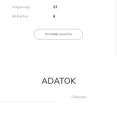
magasság
13
db/karton
6
TOVÁBBI ADATOK
ADATOK
Cikkszám