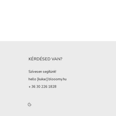
KÉRDÉSED VAN?
Szívesen segítünk!
hello [kukac
]
blooomy.hu
+ 36 30 226 1828