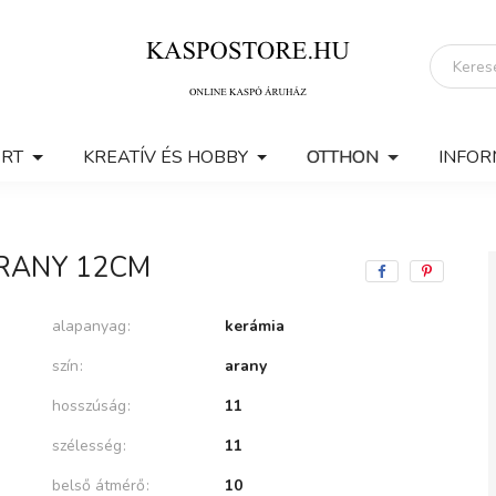
ERT
KREATÍV ÉS HOBBY
OTTHON
INFOR
RANY 12CM
alapanyag
kerámia
szín
arany
hosszúság
11
szélesség
11
belső átmérő
10