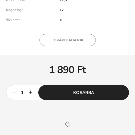
belső átmérő
12,5
magasság
17
db/karton
6
TOVÁBBI ADATOK
1 890
Ft
KOSÁRBA