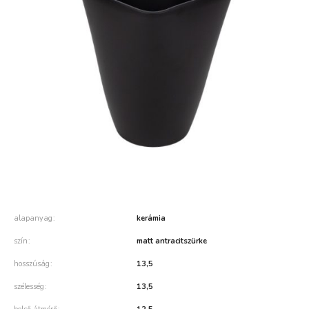
alapanyag
kerámia
szín
matt antracitszürke
hosszúság
13,5
szélesség
13,5