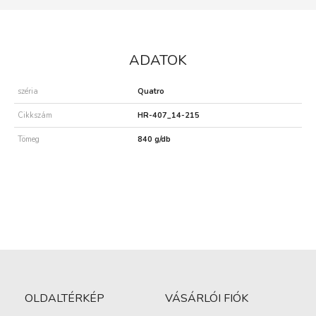
ADATOK
széria
Quatro
Cikkszám
HR-407_14-215
Tömeg
840 g/db
OLDALTÉRKÉP
VÁSÁRLÓI FIÓK