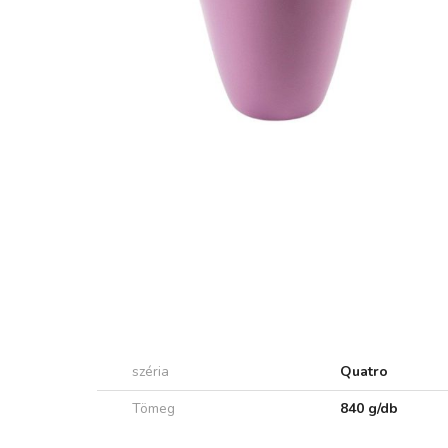
széria
Quatro
Tömeg
840 g/db