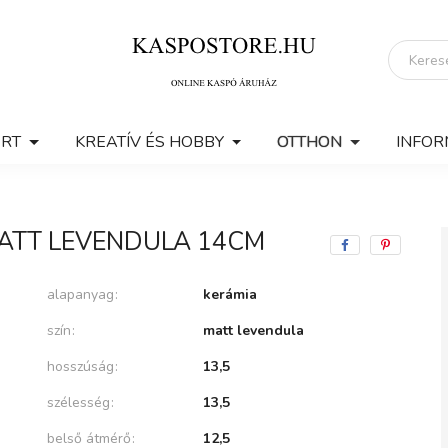
ERT
KREATÍV ÉS HOBBY
OTTHON
INFOR
ATT LEVENDULA 14CM
alapanyag
kerámia
szín
matt levendula
hosszúság
13,5
szélesség
13,5
belső átmérő
12,5