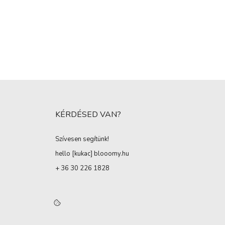
KÉRDÉSED VAN?
Szívesen segítünk!
hello [kukac
]
blooomy.hu
+ 36 30 226 1828