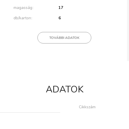
magasság
17
db/karton
6
TOVÁBBI ADATOK
ADATOK
Cikkszám