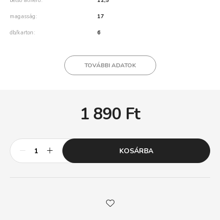
belső átmérő
12,5
magasság
17
db/karton
6
TOVÁBBI ADATOK
1 890
Ft
KOSÁRBA