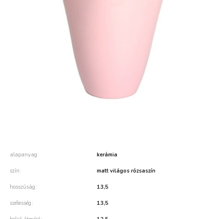
alapanyag
kerámia
szín
matt világos rózsaszín
hosszúság
13,5
szélesség
13,5