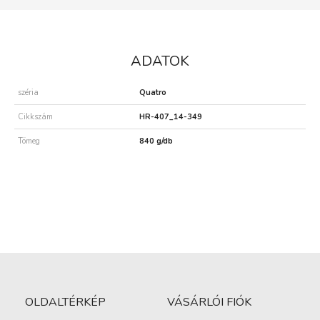
ADATOK
széria
Quatro
Cikkszám
HR-407_14-349
Tömeg
840 g/db
OLDALTÉRKÉP
VÁSÁRLÓI FIÓK