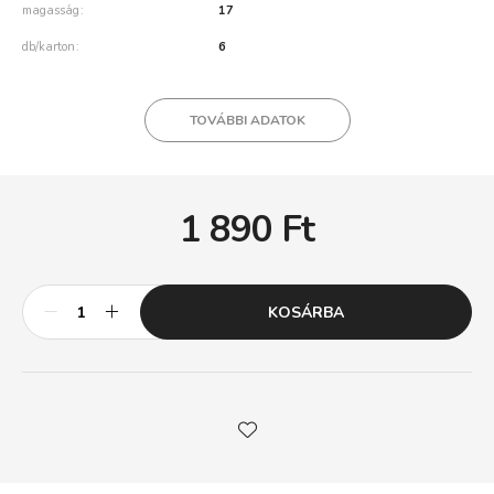
magasság
17
db/karton
6
TOVÁBBI ADATOK
1 890
Ft
KOSÁRBA