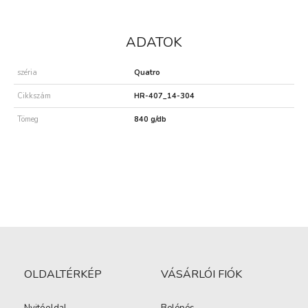
ADATOK
széria
Quatro
Cikkszám
HR-407_14-304
Tömeg
840 g/db
OLDALTÉRKÉP
VÁSÁRLÓI FIÓK