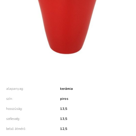
alapanyag
kerámia
szín
piros
hosszúság
13,5
szélesség
13,5
belső átmérő
12,5