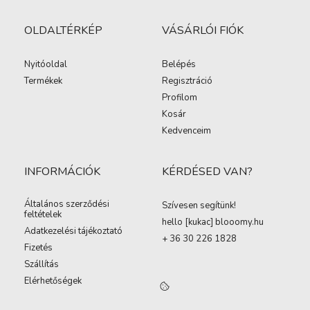
OLDALTÉRKÉP
VÁSÁRLÓI FIÓK
Nyitóoldal
Belépés
Termékek
Regisztráció
Profilom
Kosár
Kedvenceim
INFORMÁCIÓK
KÉRDÉSED VAN?
Általános szerződési
Szívesen segítünk!
feltételek
hello [kukac
]
blooomy.hu
Adatkezelési tájékoztató
+ 36 30 226 1828
Fizetés
Szállítás
Elérhetőségek