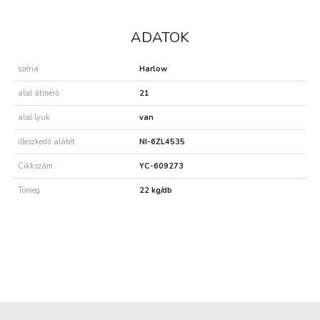
ADATOK
széria
Harlow
alsó átmérő
21
alsó lyuk
van
illeszkedő alátét
NI-6ZL4535
Cikkszám
YC-609273
Tömeg
22 kg/db