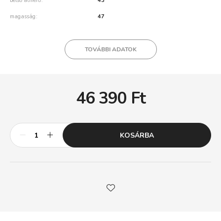
belső átmérő
43
magasság
47
TOVÁBBI ADATOK
46 390
Ft
KOSÁRBA