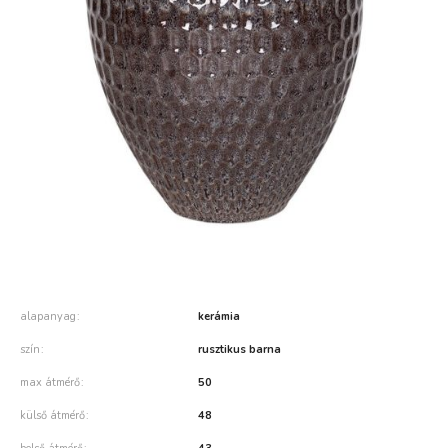
alapanyag
kerámia
szín
rusztikus barna
max átmérő
50
külső átmérő
48