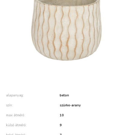
alapanyag
beton
szín
szürke-arany
max átmérő
10
külső átmérő
9