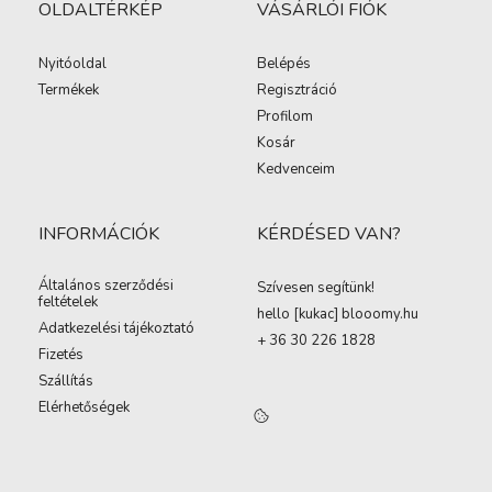
OLDALTÉRKÉP
VÁSÁRLÓI FIÓK
Nyitóoldal
Belépés
Termékek
Regisztráció
Profilom
Kosár
Kedvenceim
INFORMÁCIÓK
KÉRDÉSED VAN?
Általános szerződési
Szívesen segítünk!
feltételek
hello [kukac
]
blooomy.hu
Adatkezelési tájékoztató
+ 36 30 226 1828
Fizetés
Szállítás
Elérhetőségek