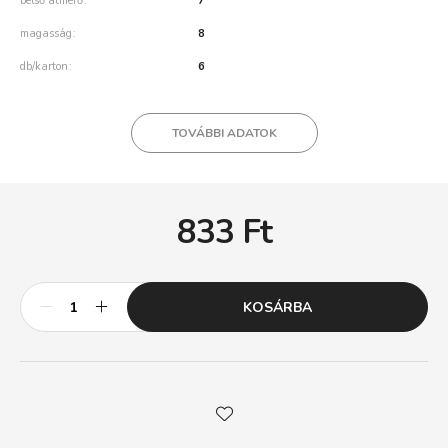
belső átmérő
7
magasság
8
db/karton
6
TOVÁBBI ADATOK
833
Ft
KOSÁRBA