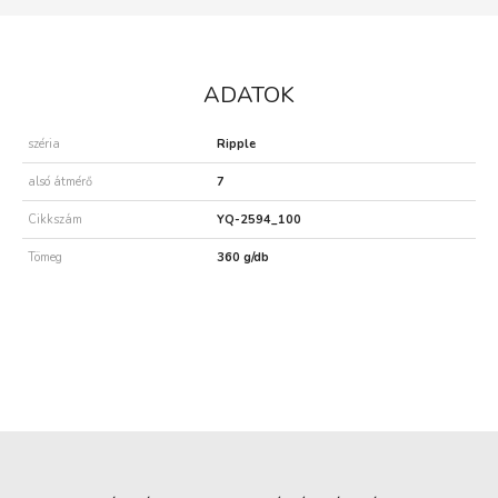
ADATOK
széria
Ripple
alsó átmérő
7
Cikkszám
YQ-2594_100
Tömeg
360 g/db