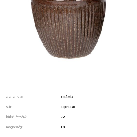
alapanyag
kerámia
szín
espresso
külső átmérő
22
magasság
18