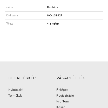
széria
Robbins
Cikkszám
MC-131827
Tömeg
4,4 kg/db
OLDALTÉRKÉP
VÁSÁRLÓI FIÓK
Nyitóoldal
Belépés
Termékek
Regisztráció
Profilom
Kosár