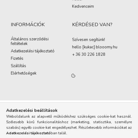
Kedvenceim
INFORMÁCIÓK
KÉRDÉSED VAN?
Általános szerződési
Szívesen segítünk!
feltételek
hello [kukac
]
blooomy.hu
Adatkezelési tájékoztató
+ 36 30 226 1828
Fizetés
Szállítás
Elérhetőségek
Adatkezelési beállítások
Weboldalunk az alapvető működéshez szükséges cookie-kat használ.
Szélesebb körű funkcionalitáshoz (marketing, statisztika, személyre
szabás) egyéb cookie-kat engedélyezhet. Részletesebb információkat az
Adatkezelési tájékoztató
ban talál.