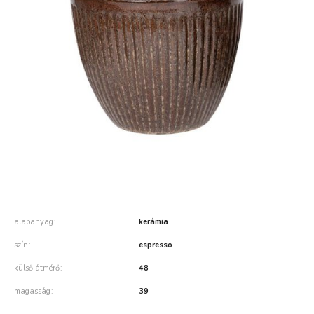
alapanyag
kerámia
szín
espresso
külső átmérő
48
magasság
39