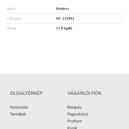
széria
Robbins
Cikkszám
MC-133951
Tömeg
17,6 kg/db
OLDALTÉRKÉP
VÁSÁRLÓI FIÓK
Nyitóoldal
Belépés
Termékek
Regisztráció
Profilom
Kosár