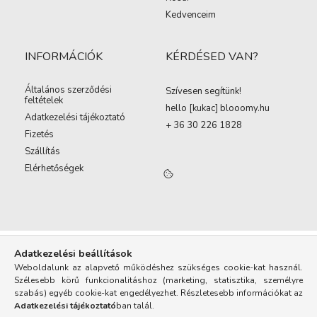
Kedvenceim
INFORMÁCIÓK
KÉRDÉSED VAN?
Általános szerződési
Szívesen segítünk!
feltételek
hello [kukac
]
blooomy.hu
Adatkezelési tájékoztató
+ 36 30 226 1828
Fizetés
Szállítás
Elérhetőségek
Adatkezelési beállítások
Weboldalunk az alapvető működéshez szükséges cookie-kat használ.
Szélesebb körű funkcionalitáshoz (marketing, statisztika, személyre
szabás) egyéb cookie-kat engedélyezhet. Részletesebb információkat az
Adatkezelési tájékoztató
ban talál.