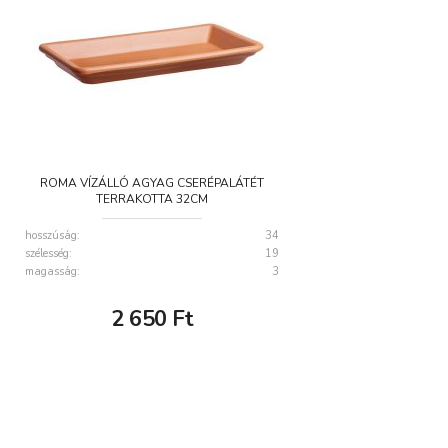
ROMA VÍZÁLLÓ AGYAG CSERÉPALÁTÉT
TERRAKOTTA 32CM
hosszúság:
34
szélesség:
19
magasság:
3
2 650
Ft