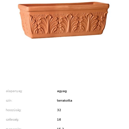
alapanyag
agyag
szín
terrakotta
hosszúság
32
szélesség
16