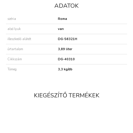
ADATOK
széria
Roma
alsó lyuk
van
illeszkedő alátét
DG-56321H
űrtartalom
3,89 liter
Cikkszám
DG-40310
Tömeg
3,3 kg/db
KIEGÉSZÍTŐ TERMÉKEK