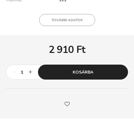
magasság
15,2
TOVÁBBI ADATOK
2 910
Ft
KOSÁRBA