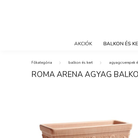
AKCIÓK
BALKON ÉS K
balkon és kert
agyagcserepek é
ROMA ARENA AGYAG BALK