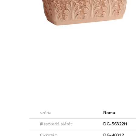
széria
Roma
illeszkedő alátét
DG-56322H
Cikkszám
DG-40312