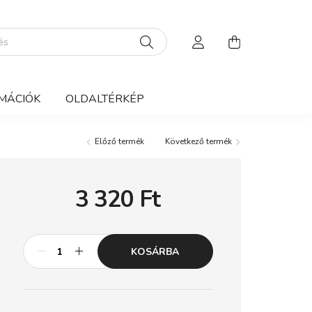
MÁCIÓK
OLDALTÉRKÉP
Előző termék
Következő termék
3 320
Ft
KOSÁRBA