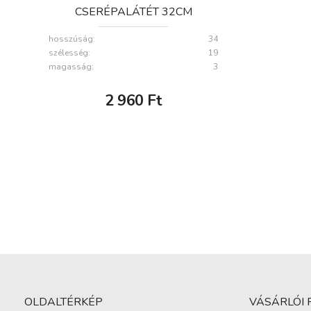
CSERÉPALÁTÉT 32CM
hosszúság:
34
szélesség:
19
magasság:
3
2 960
Ft
OLDALTÉRKÉP
VÁSÁRLÓI 