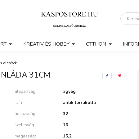
ERT
KREATÍV ÉS HOBBY
OTTHON
INFOR
s alátétek
ONLÁDA 31CM
alapanyag
agyag
szín
antik terrakotta
hosszúság
32
szélesség
16
magasság
15,2