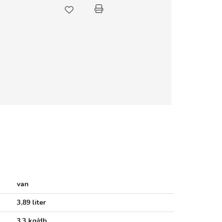
van
3,89 liter
3,3 kg/db