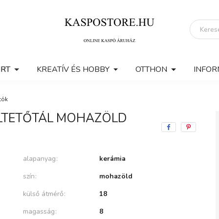
ERT
KREATÍV ÉS HOBBY
OTTHON
INFOR
tók
ÜLTETŐTÁL MOHAZÖLD
alapanyag
kerámia
szín
mohazöld
külső átmérő
18
magasság
8