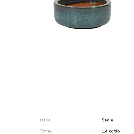
széria
Sadie
Tömeg
1,4 kg/db