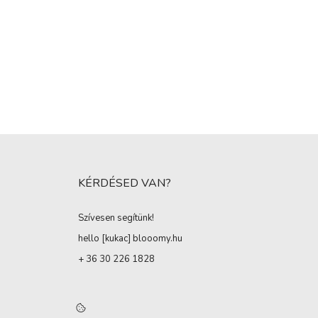
KÉRDÉSED VAN?
Szívesen segítünk!
hello [kukac
]
blooomy.hu
+ 36 30 226 1828