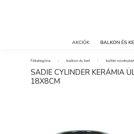
AKCIÓK
BALKON ÉS K
balkon és kert
kültéri növénytar
SADIE CYLINDER KERÁMIA 
18X8CM