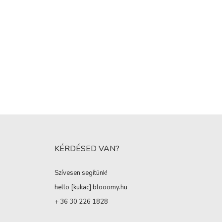
KÉRDÉSED VAN?
Szívesen segítünk!
hello [kukac
]
blooomy.hu
+ 36 30 226 1828