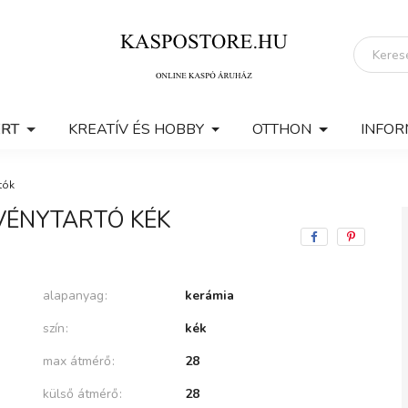
ERT
KREATÍV ÉS HOBBY
OTTHON
INFOR
tók
VÉNYTARTÓ KÉK
alapanyag
kerámia
szín
kék
max átmérő
28
külső átmérő
28