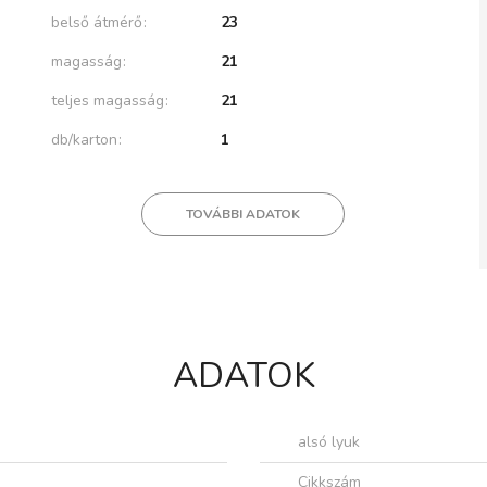
belső átmérő
23
magasság
21
teljes magasság
21
db/karton
1
TOVÁBBI ADATOK
ADATOK
alsó lyuk
Cikkszám