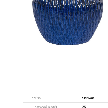
széria
Shiwan
illeszkedő alátét
25