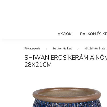
AKCIÓK
BALKON ÉS K
balkon és kert
kültéri növénytar
SHIWAN EROS KERÁMIA NÖ
28X21CM