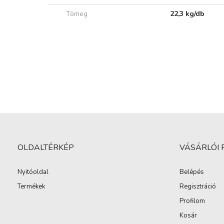
Tömeg
22,3 kg/db
OLDALTÉRKÉP
VÁSÁRLÓI 
Nyitóoldal
Belépés
Termékek
Regisztráció
Profilom
Kosár