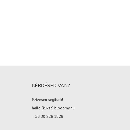
KÉRDÉSED VAN?
Szívesen segítünk!
hello [kukac
]
blooomy.hu
+ 36 30 226 1828