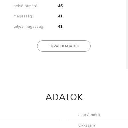
belső átmérő
46
magasság
41
teljes magasság
41
TOVÁBBI ADATOK
ADATOK
alsó átmérő
Cikkszám