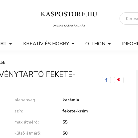
ERT
KREATÍV ÉS HOBBY
OTTHON
INFOR
tók
ÖVÉNYTARTÓ FEKETE-
alapanyag
kerámia
szín
fekete-krém
max átmérő
55
külső átmérő
50