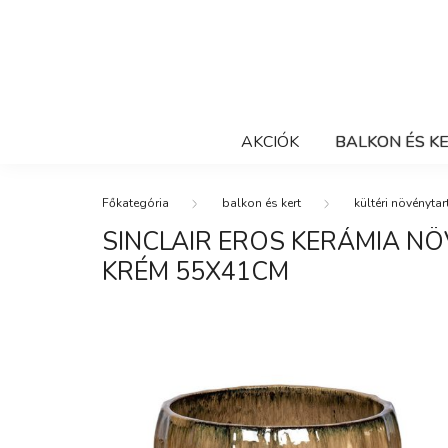
AKCIÓK
BALKON ÉS K
balkon és kert
kültéri növénytar
SINCLAIR EROS KERÁMIA N
KRÉM 55X41CM