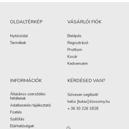
OLDALTÉRKÉP
VÁSÁRLÓI FIÓK
Nyitóoldal
Belépés
Termékek
Regisztráció
Profilom
Kosár
Kedvenceim
INFORMÁCIÓK
KÉRDÉSED VAN?
Általános szerződési
Szívesen segítünk!
feltételek
hello [kukac
]
blooomy.hu
Adatkezelési tájékoztató
+ 36 30 226 1828
Fizetés
Szállítás
Elérhetőségek