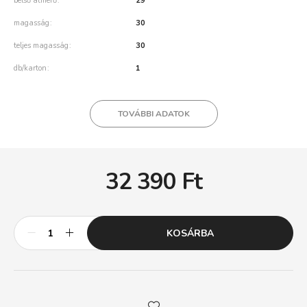
belső átmérő
29
magasság
30
teljes magasság
30
db/karton
1
TOVÁBBI ADATOK
32 390
Ft
KOSÁRBA