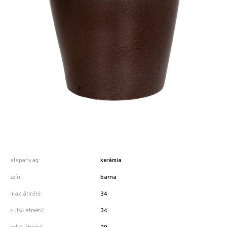
alapanyag
kerámia
szín
barna
max átmérő
34
külső átmérő
34