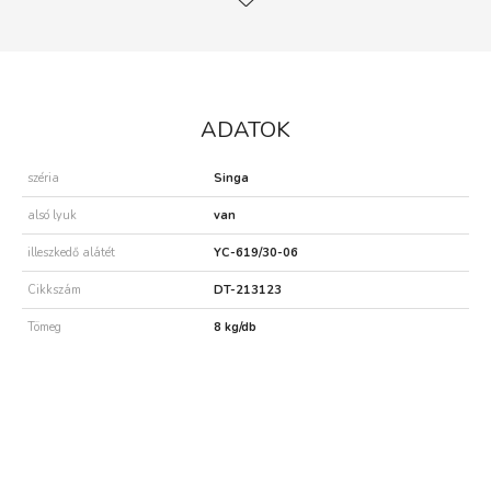
ADATOK
széria
Singa
alsó lyuk
van
illeszkedő alátét
YC-619/30-06
Cikkszám
DT-213123
Tömeg
8 kg/db