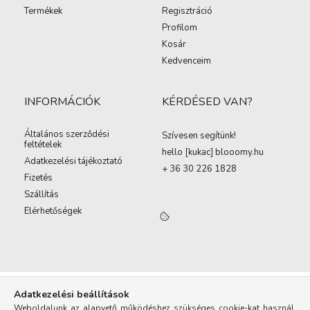
Termékek
Regisztráció
Profilom
Kosár
Kedvenceim
INFORMÁCIÓK
KÉRDÉSED VAN?
Általános szerződési
Szívesen segítünk!
feltételek
hello [kukac
]
blooomy.hu
Adatkezelési tájékoztató
+ 36 30 226 1828
Fizetés
Szállítás
Elérhetőségek
Adatkezelési beállítások
Weboldalunk az alapvető működéshez szükséges cookie-kat használ.