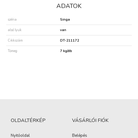
ADATOK
széria
Singa
alsó lyuk
van
Cikkszám
DT-211172
Tömeg
7 kg/db
OLDALTÉRKÉP
VÁSÁRLÓI FIÓK
Nyitóoldal
Belépés