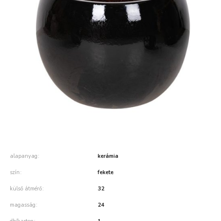
alapanyag
kerámia
szín
fekete
külső átmérő
32
magasság
24