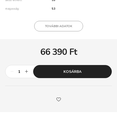
belső átmérő
59
magasság
53
TOVÁBBI ADATOK
66 390
Ft
KOSÁRBA