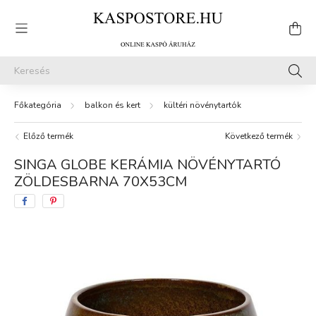
balkon és kert
kültéri növénytartók
Előző termék
Következő termék
SINGA GLOBE KERÁMIA NÖVÉNYTARTÓ
ZÖLDESBARNA 70X53CM