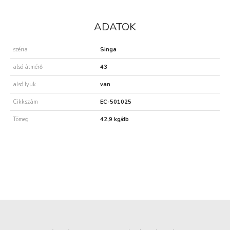
ADATOK
széria
Singa
alsó átmérő
43
alsó lyuk
van
Cikkszám
EC-501025
Tömeg
42,9 kg/db