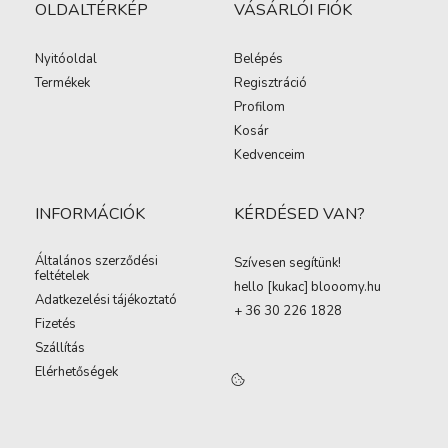
OLDALTÉRKÉP
VÁSÁRLÓI FIÓK
Nyitóoldal
Belépés
Termékek
Regisztráció
Profilom
Kosár
Kedvenceim
INFORMÁCIÓK
KÉRDÉSED VAN?
Általános szerződési
Szívesen segítünk!
feltételek
hello [kukac
]
blooomy.hu
Adatkezelési tájékoztató
+ 36 30 226 1828
Fizetés
Szállítás
Elérhetőségek