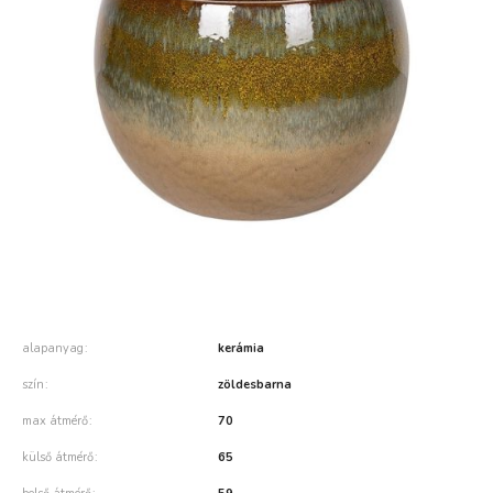
alapanyag
kerámia
szín
zöldesbarna
max átmérő
70
külső átmérő
65