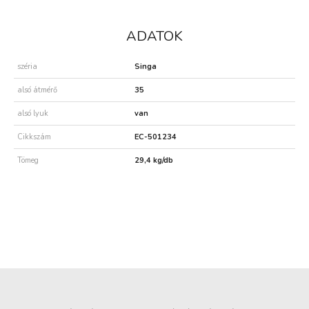
ADATOK
széria
Singa
alsó átmérő
35
alsó lyuk
van
Cikkszám
EC-501234
Tömeg
29,4 kg/db