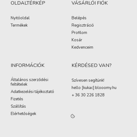
OLDALTÉRKÉP
VÁSÁRLÓI FIÓK
Nyitóoldal
Belépés
Termékek
Regisztráció
Profilom
Kosár
Kedvenceim
INFORMÁCIÓK
KÉRDÉSED VAN?
Általános szerződési
Szívesen segítünk!
feltételek
hello [kukac
]
blooomy.hu
Adatkezelési tájékoztató
+ 36 30 226 1828
Fizetés
Szállítás
Elérhetőségek