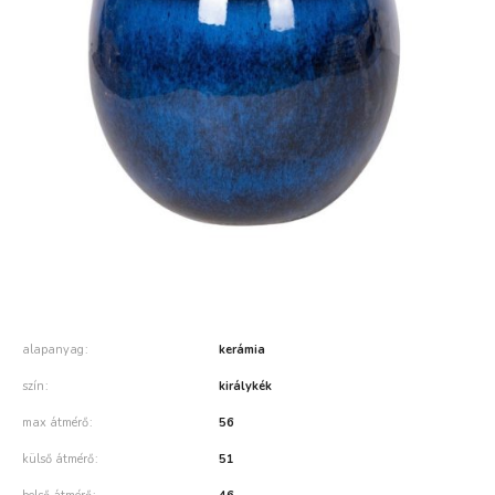
alapanyag
kerámia
szín
királykék
max átmérő
56
külső átmérő
51