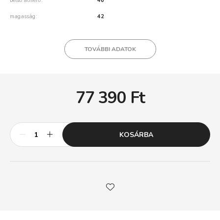
belső átmérő
46
magasság
42
TOVÁBBI ADATOK
77 390
Ft
KOSÁRBA