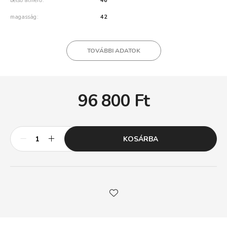
belső átmérő
46
magasság
42
TOVÁBBI ADATOK
96 800
Ft
KOSÁRBA