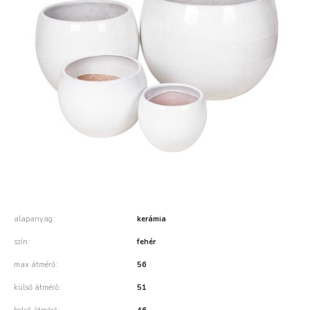
alapanyag
kerámia
szín
fehér
max átmérő
56
külső átmérő
51