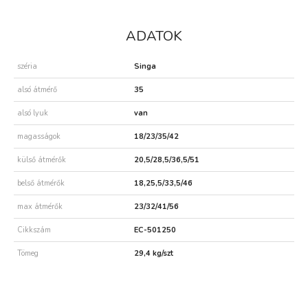
ADATOK
széria
Singa
alsó átmérő
35
alsó lyuk
van
magasságok
18/23/35/42
külső átmérők
20,5/28,5/36,5/51
belső átmérők
18,25,5/33,5/46
max átmérők
23/32/41/56
Cikkszám
EC-501250
Tömeg
29,4 kg/szt