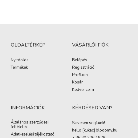
OLDALTÉRKÉP
VÁSÁRLÓI FIÓK
Nyitóoldal
Belépés
Termékek
Regisztráció
Profilom
Kosár
Kedvenceim
INFORMÁCIÓK
KÉRDÉSED VAN?
Általános szerződési
Szívesen segítünk!
feltételek
hello [kukac
]
blooomy.hu
Adatkezelési tájékoztató
+ 36 30 226 1828