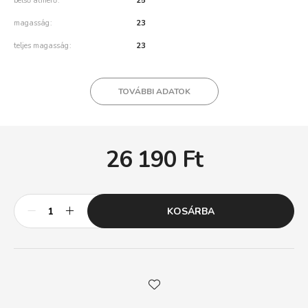
belső átmérő
25
magasság
23
teljes magasság
23
TOVÁBBI ADATOK
26 190
Ft
KOSÁRBA