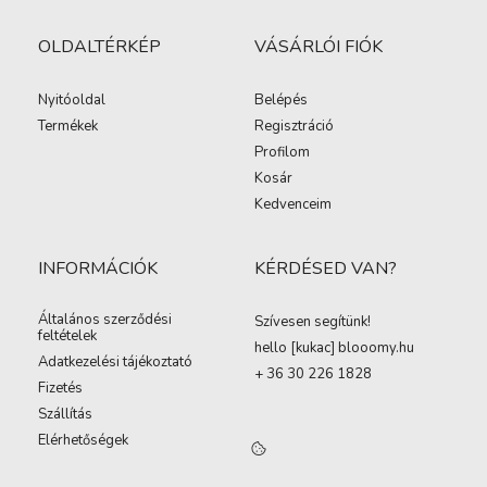
OLDALTÉRKÉP
VÁSÁRLÓI FIÓK
Nyitóoldal
Belépés
Termékek
Regisztráció
Profilom
Kosár
Kedvenceim
INFORMÁCIÓK
KÉRDÉSED VAN?
Általános szerződési
Szívesen segítünk!
feltételek
hello [kukac
]
blooomy.hu
Adatkezelési tájékoztató
+ 36 30 226 1828
Fizetés
Szállítás
Elérhetőségek