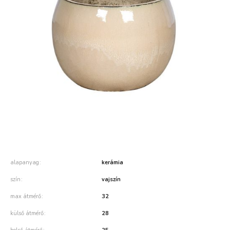
alapanyag
kerámia
szín
vajszín
max átmérő
32
külső átmérő
28