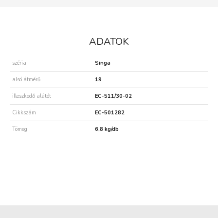
ADATOK
széria
Singa
alsó átmérő
19
illeszkedő alátét
EC-511/30-02
Cikkszám
EC-501282
Tömeg
6,8 kg/db