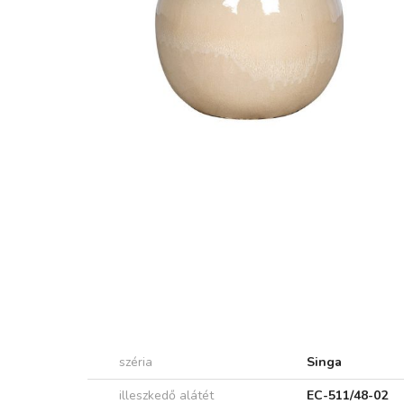
széria
Singa
illeszkedő alátét
EC-511/48-02