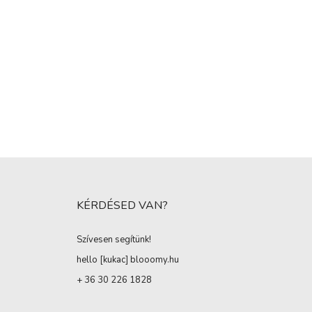
KÉRDÉSED VAN?
Szívesen segítünk!
hello [kukac
]
blooomy.hu
+ 36 30 226 1828