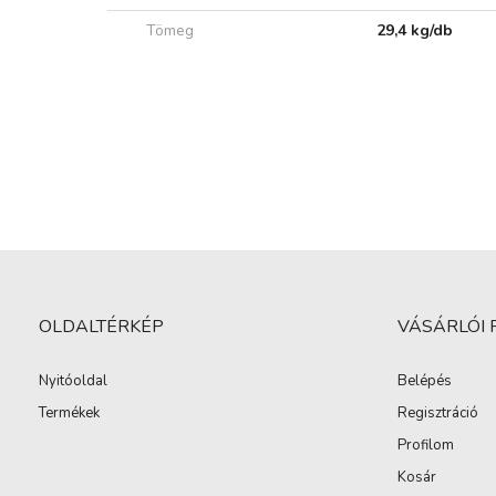
Tömeg
29,4 kg/db
OLDALTÉRKÉP
VÁSÁRLÓI 
Nyitóoldal
Belépés
Termékek
Regisztráció
Profilom
Kosár