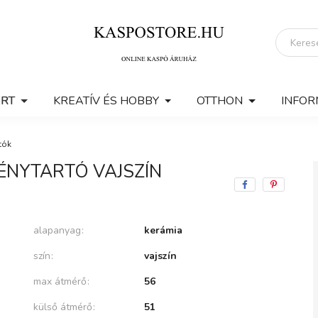
ERT
KREATÍV ÉS HOBBY
OTTHON
INFOR
tók
ÉNYTARTÓ VAJSZÍN
alapanyag
kerámia
szín
vajszín
max átmérő
56
külső átmérő
51