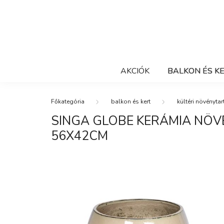
AKCIÓK
BALKON ÉS K
balkon és kert
kültéri növénytar
SINGA GLOBE KERÁMIA NÖV
56X42CM