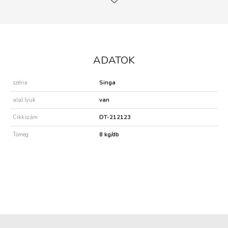
ADATOK
széria
Singa
alsó lyuk
van
Cikkszám
DT-212123
Tömeg
8 kg/db