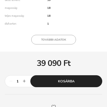
belső átmérő
39
magasság
18
teljes magasság
18
db/karton
1
TOVÁBBI ADATOK
39 090
Ft
KOSÁRBA