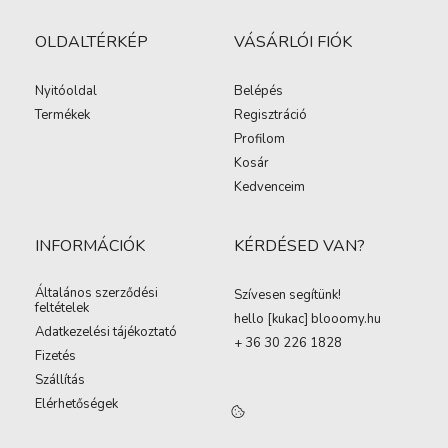
OLDALTÉRKÉP
VÁSÁRLÓI FIÓK
Nyitóoldal
Belépés
Termékek
Regisztráció
Profilom
Kosár
Kedvenceim
INFORMÁCIÓK
KÉRDÉSED VAN?
Általános szerződési
Szívesen segítünk!
feltételek
hello [kukac
]
blooomy.hu
Adatkezelési tájékoztató
+ 36 30 226 1828
Fizetés
Szállítás
Elérhetőségek