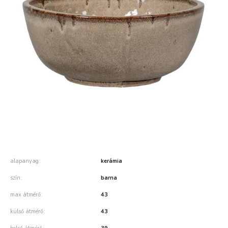
alapanyag
kerámia
szín
barna
max átmérő
43
külső átmérő
43