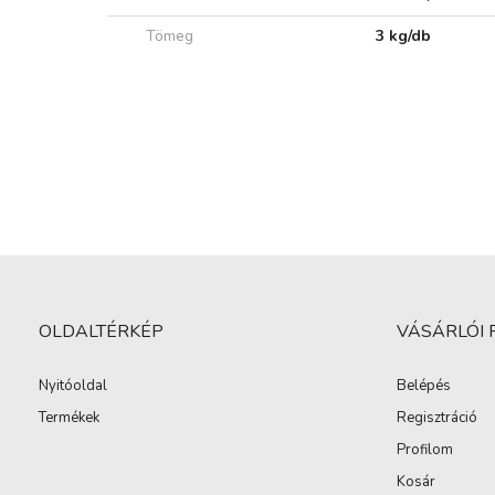
Tömeg
3 kg/db
OLDALTÉRKÉP
VÁSÁRLÓI 
Nyitóoldal
Belépés
Termékek
Regisztráció
Profilom
Kosár