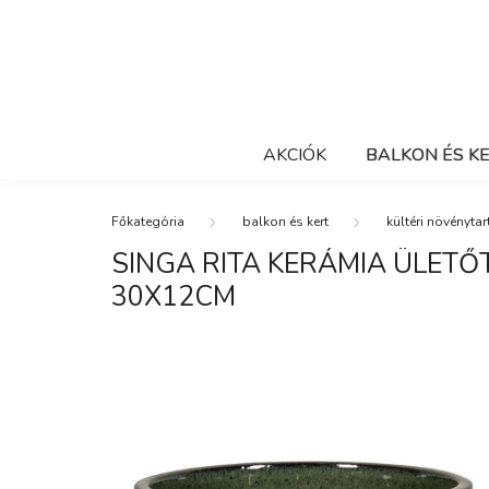
AKCIÓK
BALKON ÉS K
balkon és kert
kültéri növénytar
SINGA RITA KERÁMIA ÜLET
30X12CM