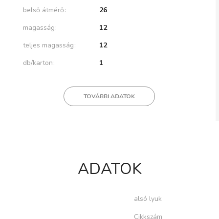
belső átmérő
26
magasság
12
teljes magasság
12
db/karton
1
TOVÁBBI ADATOK
ADATOK
alsó lyuk
Cikkszám