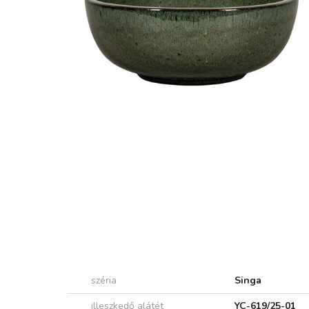
széria
Singa
illeszkedő alátét
YC-619/25-01