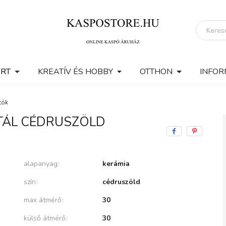
ERT
KREATÍV ÉS HOBBY
OTTHON
INFOR
tók
ŐTÁL CÉDRUSZÖLD
alapanyag
kerámia
szín
cédruszöld
max átmérő
30
külső átmérő
30