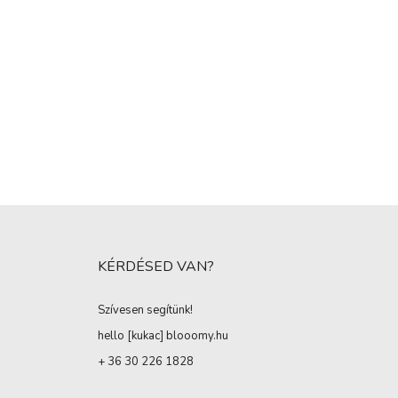
KÉRDÉSED VAN?
Szívesen segítünk!
hello [kukac
]
blooomy.hu
+ 36 30 226 1828