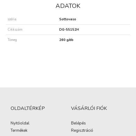
ADATOK
széria
Sottovaso
Cikkszám
DG-55152H
Tömeg
260 g/db
OLDALTÉRKÉP
VÁSÁRLÓI FIÓK
Nyitóoldal
Belépés
Termékek
Regisztráció