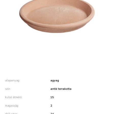
alapanyag
agyag
szín
antik terrakotta
külső átmérő
15
magasság
2