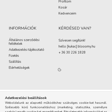
Profilom
Kosár
Kedvenceim
INFORMÁCIÓK
KÉRDÉSED VAN?
Általános szerződési
Szívesen segítünk!
feltételek
hello [kukac
]
blooomy.hu
Adatkezelési tájékoztató
+ 36 30 226 1828
Fizetés
Szállítás
Elérhetőségek
Adatkezelési beállítások
Weboldalunk az alapvető működéshez szükséges cookie-kat használ.
Szélesebb körű funkcionalitáshoz (marketing, statisztika, személyre
szabás) egyéb cookie-kat engedélyezhet. Részletesebb információkat az