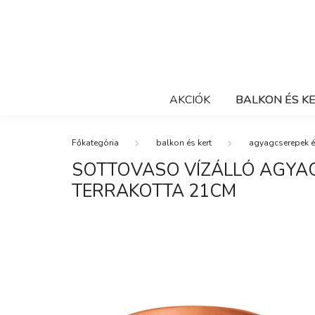
AKCIÓK
BALKON ÉS K
balkon és kert
agyagcserepek é
SOTTOVASO VÍZÁLLÓ AGYA
TERRAKOTTA 21CM