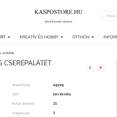
ERT
KREATÍV ÉS HOBBY
OTTHON
INFOR
s alátétek
G CSERÉPALÁTÉT
alapanyag
agyag
szín
terrakotta
külső átmérő
21
magasság
3