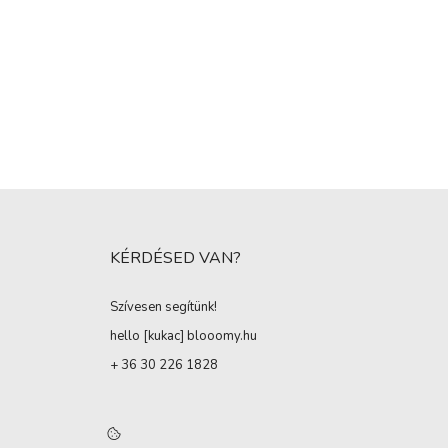
KÉRDÉSED VAN?
Szívesen segítünk!
hello [kukac
]
blooomy.hu
+ 36 30 226 1828