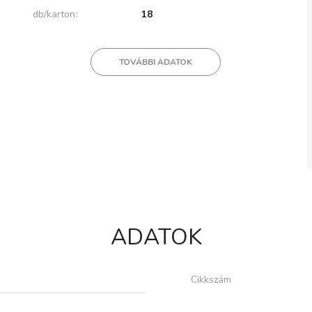
db/karton
18
TOVÁBBI ADATOK
ADATOK
Cikkszám