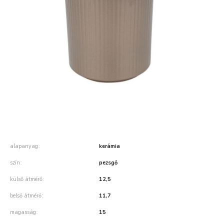
alapanyag
kerámia
szín
pezsgő
külső átmérő
12,5
belső átmérő
11,7
magasság
15