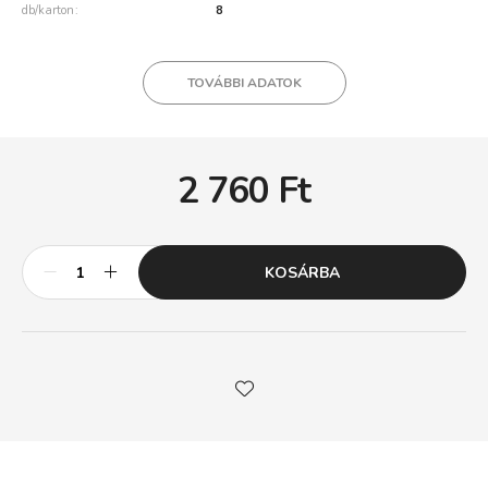
db/karton
8
TOVÁBBI ADATOK
2 760
Ft
KOSÁRBA