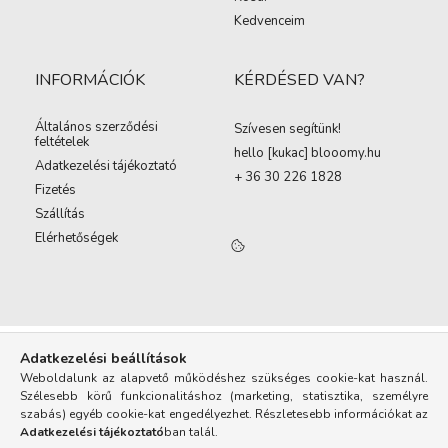
Kedvenceim
INFORMÁCIÓK
KÉRDÉSED VAN?
Általános szerződési
Szívesen segítünk!
feltételek
hello [kukac
]
blooomy.hu
Adatkezelési tájékoztató
+ 36 30 226 1828
Fizetés
Szállítás
Elérhetőségek
Adatkezelési beállítások
Weboldalunk az alapvető működéshez szükséges cookie-kat használ.
Szélesebb körű funkcionalitáshoz (marketing, statisztika, személyre
szabás) egyéb cookie-kat engedélyezhet. Részletesebb információkat az
Adatkezelési tájékoztató
ban talál.