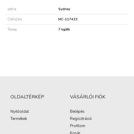
széria
Sydney
Cikkszám
MC-117423
Tömeg
7 kg/db
OLDALTÉRKÉP
VÁSÁRLÓI FIÓK
Nyitóoldal
Belépés
Termékek
Regisztráció
Profilom
Kosár