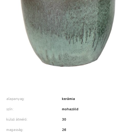
alapanyag
kerámia
szín
mohazöld
külső átmérő
30
magasság
26