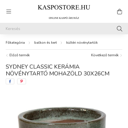
balkon és kert
kültéri növénytartók
Előző termék
Következő termék
SYDNEY CLASSIC KERÁMIA
NÖVÉNYTARTÓ MOHAZÖLD 30X26CM