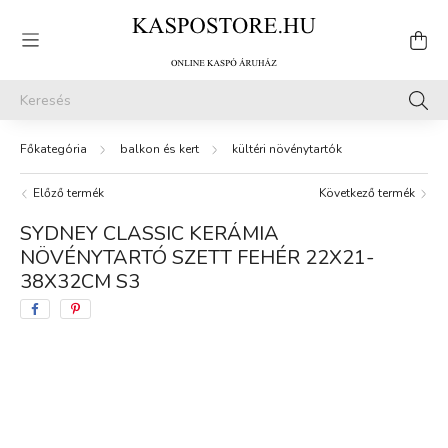
balkon és kert
kültéri növénytartók
Előző termék
Következő termék
SYDNEY CLASSIC KERÁMIA
NÖVÉNYTARTÓ SZETT FEHÉR 22X21-
38X32CM S3