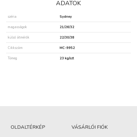
ADATOK
széria
Sydney
magasságok
21/26/32
külső átmérők
22/30/38
Cikkszám
MC-9952
Tömeg
23 kg/szt
OLDALTÉRKÉP
VÁSÁRLÓI FIÓK