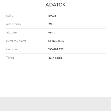
ADATOK
széria
Sylva
alsó átmérő
29
alsó lyuk
van
illeszkedő alátét
NI-6ZL4535
Cikkszám
YC-601022
Tömeg
21,7 kg/db