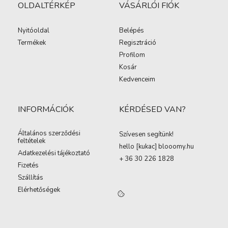
OLDALTÉRKÉP
VÁSÁRLÓI FIÓK
Nyitóoldal
Belépés
Termékek
Regisztráció
Profilom
Kosár
Kedvenceim
INFORMÁCIÓK
KÉRDÉSED VAN?
Általános szerződési
Szívesen segítünk!
feltételek
hello [kukac
]
blooomy.hu
Adatkezelési tájékoztató
+ 36 30 226 1828
Fizetés
Szállítás
Elérhetőségek