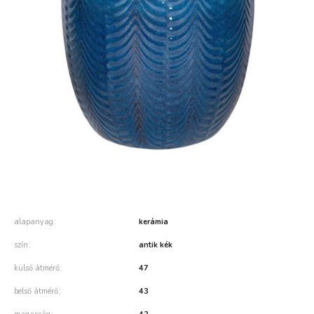
alapanyag
kerámia
szín
antik kék
külső átmérő
47
belső átmérő
43