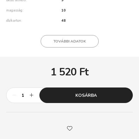
belső átmérő
9
magasság
10
db/karton
48
TOVÁBBI ADATOK
1 520
Ft
KOSÁRBA