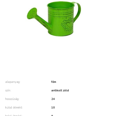
alapanyag
fém
szín
antikolt zöld
hosszúság
24
külső átmérő
10