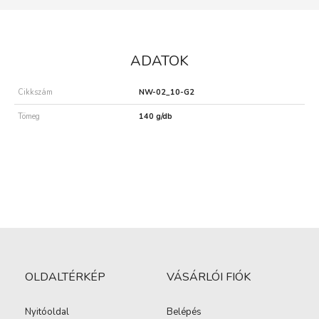
ADATOK
Cikkszám
NW-02_10-G2
Tömeg
140 g/db
OLDALTÉRKÉP
VÁSÁRLÓI FIÓK
Nyitóoldal
Belépés