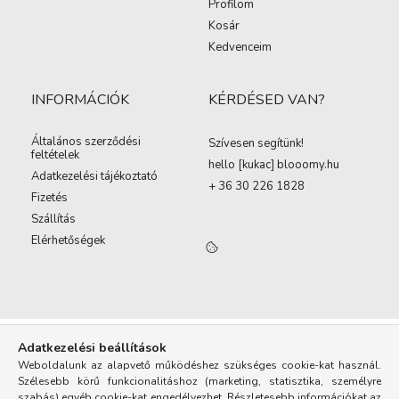
Profilom
Kosár
Kedvenceim
INFORMÁCIÓK
KÉRDÉSED VAN?
Általános szerződési
Szívesen segítünk!
feltételek
hello [kukac
]
blooomy.hu
Adatkezelési tájékoztató
+ 36 30 226 1828
Fizetés
Szállítás
Elérhetőségek
Adatkezelési beállítások
Weboldalunk az alapvető működéshez szükséges cookie-kat használ.
Szélesebb körű funkcionalitáshoz (marketing, statisztika, személyre
szabás) egyéb cookie-kat engedélyezhet. Részletesebb információkat az