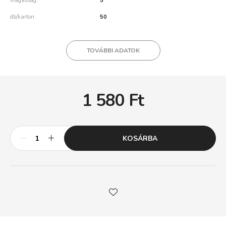
magasság
5
db/karton
50
TOVÁBBI ADATOK
1 580
Ft
KOSÁRBA