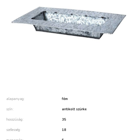
alapanyag
fém
szín
antikolt szürke
hosszúság
35
szélesség
18