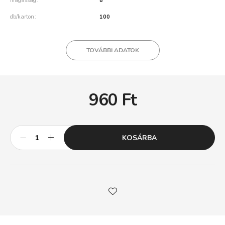
magasság
8
db/karton
100
TOVÁBBI ADATOK
960
Ft
KOSÁRBA