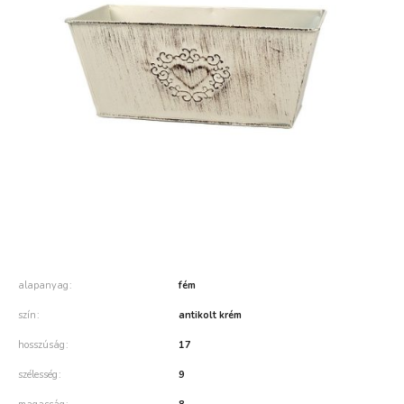
alapanyag
fém
szín
antikolt krém
hosszúság
17
szélesség
9