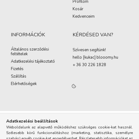
Profilom
Kosár
Kedvenceim
INFORMÁCIÓK
KÉRDÉSED VAN?
Általános szerződési
Szívesen segítünk!
feltételek
hello [kukac
]
blooomy.hu
Adatkezelési tájékoztató
+ 36 30 226 1828
Fizetés
Szállítás
Elérhetőségek
Adatkezelési beállítások
Weboldalunk az alapvető működéshez szükséges cookie-kat használ.
Szélesebb körű funkcionalitáshoz (marketing, statisztika, személyre
szabás) egyéb cookie-kat engedélyezhet. Részletesebb információkat az