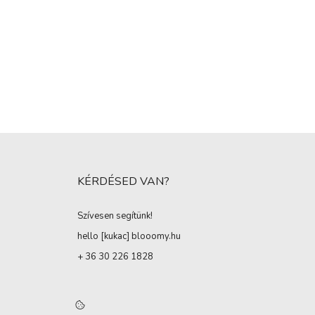
KÉRDÉSED VAN?
Szívesen segítünk!
hello [kukac
]
blooomy.hu
+ 36 30 226 1828