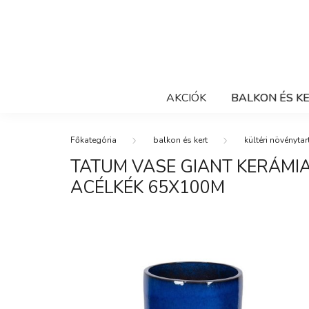
AKCIÓK
BALKON ÉS K
balkon és kert
kültéri növénytar
TATUM VASE GIANT KERÁMI
ACÉLKÉK 65X100M