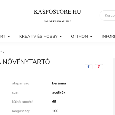
ERT
KREATÍV ÉS HOBBY
OTTHON
INFOR
tók
A NÖVÉNYTARTÓ
alapanyag
kerámia
szín
acélkék
külső átmérő
65
magasság
100