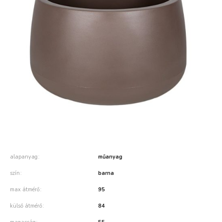
alapanyag
műanyag
szín
barna
max átmérő
95
külső átmérő
84