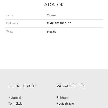
ADATOK
széria
Titano
Cikkszám
EL-B12E09500120
Tömeg
9 kg/db
OLDALTÉRKÉP
VÁSÁRLÓI FIÓK
Nyitóoldal
Belépés
Termékek
Regisztráció