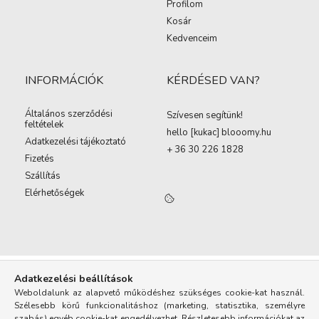
Profilom
Kosár
Kedvenceim
INFORMÁCIÓK
KÉRDÉSED VAN?
Általános szerződési
Szívesen segítünk!
feltételek
hello [kukac
]
blooomy.hu
Adatkezelési tájékoztató
+ 36 30 226 1828
Fizetés
Szállítás
Elérhetőségek
Adatkezelési beállítások
Weboldalunk az alapvető működéshez szükséges cookie-kat használ.
Szélesebb körű funkcionalitáshoz (marketing, statisztika, személyre
szabás) egyéb cookie-kat engedélyezhet. Részletesebb információkat az