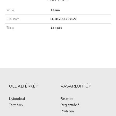
széria
Titano
Cikkszám
EL-B12E11000120
Tömeg
12 kg/db
OLDALTÉRKÉP
VÁSÁRLÓI FIÓK
Nyitóoldal
Belépés
Termékek
Regisztráció
Profilom