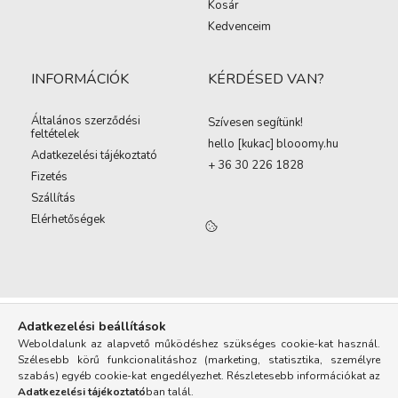
Kosár
Kedvenceim
INFORMÁCIÓK
KÉRDÉSED VAN?
Általános szerződési
Szívesen segítünk!
feltételek
hello [kukac
]
blooomy.hu
Adatkezelési tájékoztató
+ 36 30 226 1828
Fizetés
Szállítás
Elérhetőségek
Adatkezelési beállítások
Weboldalunk az alapvető működéshez szükséges cookie-kat használ.
Szélesebb körű funkcionalitáshoz (marketing, statisztika, személyre
szabás) egyéb cookie-kat engedélyezhet. Részletesebb információkat az
Adatkezelési tájékoztató
ban talál.