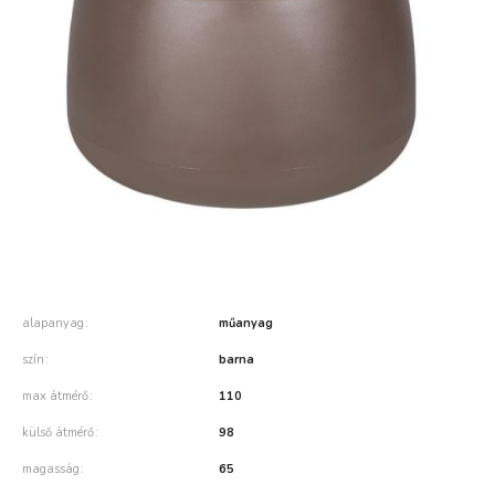
alapanyag
műanyag
szín
barna
max átmérő
110
külső átmérő
98
magasság
65