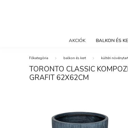
AKCIÓK
BALKON ÉS K
balkon és kert
kültéri növénytar
TORONTO CLASSIC KOMPOZ
GRAFIT 62X62CM