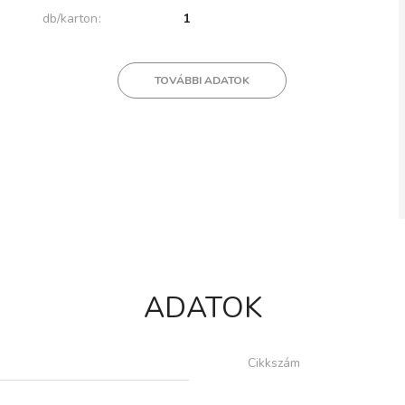
db/karton
1
TOVÁBBI ADATOK
ADATOK
Cikkszám