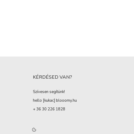
KÉRDÉSED VAN?
Szívesen segítünk!
hello [kukac
]
blooomy.hu
+ 36 30 226 1828