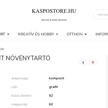
ERT
KREATÍV ÉS HOBBY
OTTHON
INFOR
tók
IT NÖVÉNYTARTÓ
alapanyag
kompozit
szín
grafit
külső átmérő
62
magasság
62