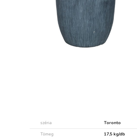
széria
Toronto
Tömeg
17,5 kg/db